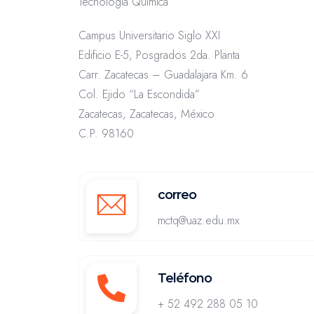
Tecnología Química
Campus Universitario Siglo XXI
Edificio E-5, Posgrados 2da. Planta
Carr. Zacatecas – Guadalajara Km. 6
Col. Ejido “La Escondida”
Zacatecas, Zacatecas, México
C.P. 98160
correo
mctq@uaz.edu.mx
Teléfono
+ 52 492 288 05 10